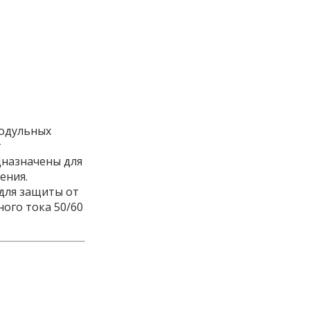
модульных
т
дназначены для
ения.
для защиты от
ого тока 50/60