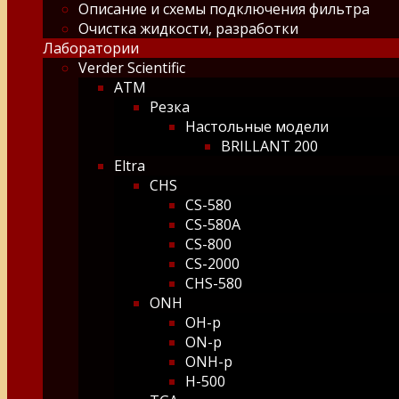
Описание и схемы подключения фильтра
Очистка жидкости, разработки
Лаборатории
Verder Scientific
ATM
Резка
Настольные модели
BRILLANT 200
Eltra
CHS
CS-580
CS-580A
CS-800
CS-2000
CHS-580
ONH
OH-p
ON-p
ONH-p
H-500