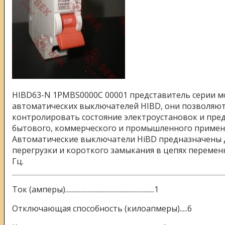
HIBD63-N 1PMBS0000C 00001 представитель серии 
автоматических выключателей HIBD, они
позволяю
контролировать состояние электроустановок и пре
бытового, коммерческого и промышленного примен
Автоматические выключатели HiBD предназначены 
перегрузки и короткого замыкания в цепях переменн
Гц.
Ток (амперы)...........................................................1
Отключающая способность (килоапмеры).....6