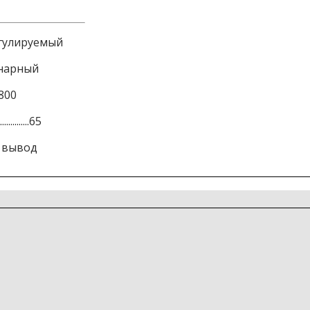
ный регулируемый
.Стационарный
405-800
...........65
шинный вывод