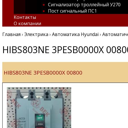
Сигнализатор троллейный У270
Пост сигнальный ПС1
Контакты
О компании
Главная
›
Электрика
›
Автоматика Hyundai
›
Автоматич
HIBS803NE 3PESB0000X 0080
HIBS803NE 3PESB0000X 00800