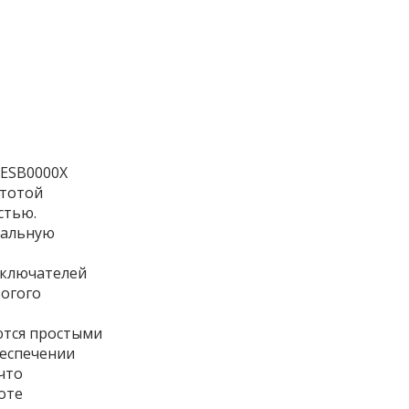
PESB0000X
стотой
стью.
мальную
ыключателей
огого
ются простыми
еспечении
что
оте