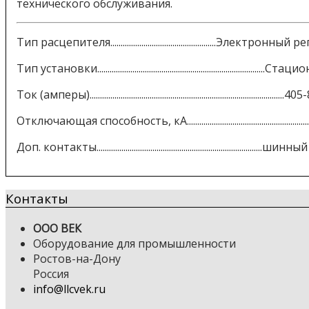
технического обслуживания.
Тип расцепителя...................................................Электрон
Тип установки................................................................................
Ток (амперы)..............................................................................................
Отключающая способность, кА..............................................................
Доп. контакты................................................................................
Контакты
ООО ВЕК
Оборудование для промышленности
Ростов-на-Дону
Россия
info@llcvek.ru