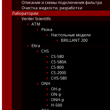
Описание и схемы подключения фильтра
Очистка жидкости, разработки
Лаборатории
Verder Scientific
ATM
Резка
Настольные модели
BRILLANT 200
Eltra
CHS
CS-580
CS-580A
CS-800
CS-2000
CHS-580
ONH
OH-p
ON-p
ONH-p
H-500