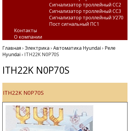
Сигнализатор троллейный СС2
Сигнализатор троллейный СС3
Сигнализатор троллейный У270
Пост сигнальный ПС1
Контакты
О компании
Главная
›
Электрика
›
Автоматика Hyundai
›
Реле
Hyundai
›
ITH22K N0P70S
ITH22K N0P70S
ITH22K N0P70S