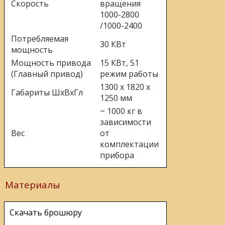
Скорость
вращения
1000-2800
/1000-2400
Потребляемая
30 КВт
мощность
Мощность привода
15 КВт, S1
(Главный привод)
режим работы
1300 x 1820 x
Габариты ШхВхГл
1250 мм
~ 1000 кг в
зависимости
Вес
от
комплектации
прибора
Материалы
Скачать брошюру