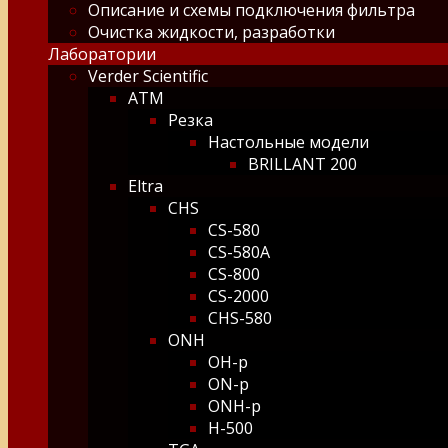
Описание и схемы подключения фильтра
Очистка жидкости, разработки
Лаборатории
Verder Scientific
ATM
Резка
Настольные модели
BRILLANT 200
Eltra
CHS
CS-580
CS-580A
CS-800
CS-2000
CHS-580
ONH
OH-p
ON-p
ONH-p
H-500