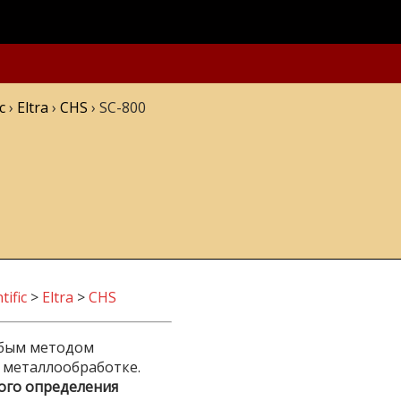
c
›
Eltra
›
CHS
›
SC-800
tific
>
Eltra
>
CHS
обым методом
 металлообработке.
ного определения