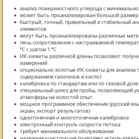
анализ поверхностного углерода с минимальн
может быть проанализирован большой размер п
быстрый, точный, правильный и стабильный а
элементов
могут быть проанализированы различные мат
печь сопротивления с настраиваемой температ
°C с шагом 1 °C
ИК кюветы различной длины позволяют получ
измерений
опционально золотые ИК кюветы для анализа 
содержанием галогенов и кислот
калибровка по стандартам или по газовой дозе
специальный шлюз для пробы, позволяющий у
атмосферы на холостой опыт
мощное программное обеспечение (русский яз
экран, экспорт результатов)
одноточечная и многоточечная калибровка
электронный контроль скорости потока
требует минимального обслуживания
надежная конструкция позволяет использовать