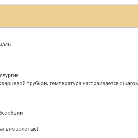
риалы
ллургия
кварцевой трубкой, температура настраивается с шагом
абсорбции
ально золотые)