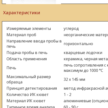
Характеристики
Измеряемые элементы
углерод
Материал проб
неорганические мате
Направление ввода пробы в
горизонтально
печь
Подача пробы в печь
кварцевые лодочки
Область применения
керамика, черная мета
печь сопротивления с 
Печь
максимум до 1000 °C
Максимальный размер
32 x 145 мм
образца
Принцип детектирования
метод инфракрасной 
Количество ИК кювет
1 - 2
Материал ИК кювет
алюминиевые (опцион
Типичное время анализа
60 - 90 с