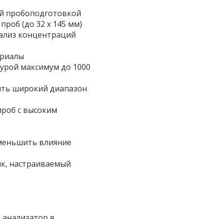
ой пробоподготовкой
роб (до 32 x 145 мм)
нализ концентраций
ериалы
урой максимум до 1000
ить широкий диапазон
проб с высоким
меньшить влияние
ык, настраиваемый
 анализатор в